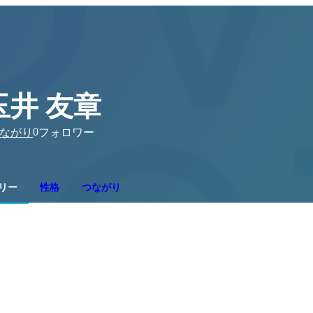
玉井 友章
0
ながり
フォロワー
リー
性格
つながり