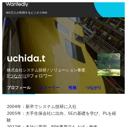
アプリを使う
400万人が利用するビジネスSNS
uchida.t
株式会社システム技研 / ソリューション事業
0
0
つながり
フォロワー
プロフィール
ストーリー
性格
つながり
2004年：新卒でシステム技研に入社

2005年：大手生保会社に出向、SEの基礎を学び、PLを経
験

2017年：本社に異同、RPA事業立ち上げ・推進
