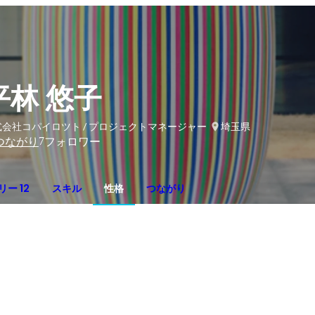
平林 悠子
式会社コパイロツト / プロジェクトマネージャー
埼玉県
7
つながり
フォロワー
ー 12
スキル
性格
つながり