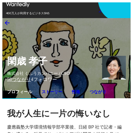
アプリを使う
400万人が利用するビジネスSNS
閑歳 孝子
株式会社 くふうカンパニー / CSO
58
4
つながり
フォロワー
プロフィール
ストーリー
性格
つながり
我が人生に一片の悔いなし
慶應義塾大学環境情報学部卒業後、日経 BP 社で記者・編