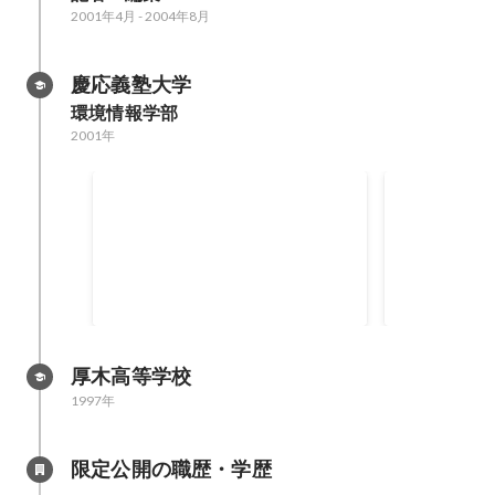
2001年4月
-
2004年8月
慶応義塾大学
環境情報学部
2001年
慶應義塾大学 塾長奨励賞
ADC 賞（
て）
厚木高等学校
1997年
限定公開の職歴・学歴