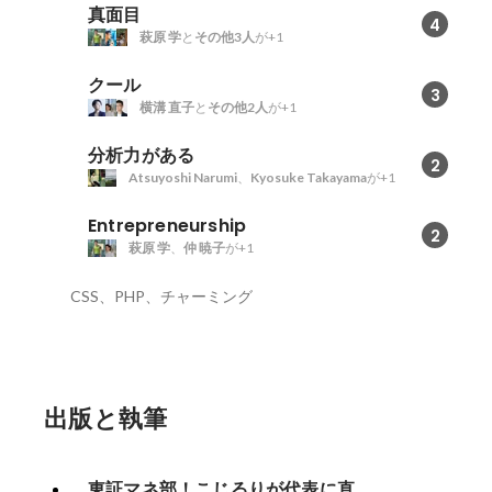
真面目
4
萩原 学
と
その他3人
が+1
クール
3
横溝 直子
と
その他2人
が+1
分析力がある
2
Atsuyoshi Narumi
、
Kyosuke Takayama
が+1
Entrepreneurship
2
萩原 学
、
仲 暁子
が+1
CSS、PHP、チャーミング
出版と執筆
東証マネ部！こじるりが代表に直