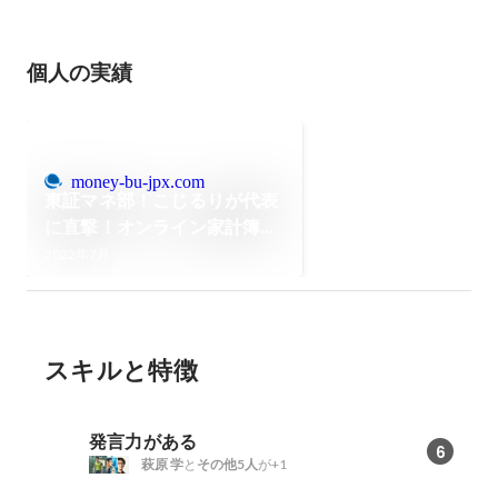
個人の実績
money-bu-jpx.com
東証マネ部！こじるりが代表
に直撃！オンライン家計簿サ
ービス「Zaim」が楽しく続
2022年7月
けられる理由
スキルと特徴
発言力がある
6
萩原 学
と
その他5人
が+1