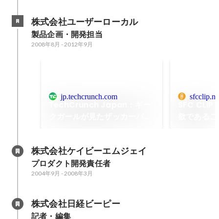
株式会社ユーザーローカル
製品企画・開発担当
2008年8月
-
2012年9月
jp.techcrunch.com
sfcclip.ne
TechCrunch Japan：ギー
SFC CL
クガールが見たザッカーバー
欲であるこ
グ
株式会社ケイビーエムジェイ
プロダクト開発責任者
2004年9月
-
2008年3月
株式会社日経ビーピー
記者・編集