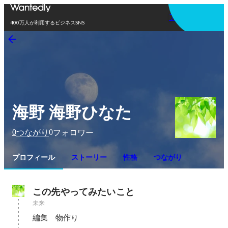
アプリを使う
400万人が利用するビジネスSNS
海野 海野ひなた
0
0
つながり
フォロワー
プロフィール
ストーリー
性格
つながり
この先やってみたいこと
未来
編集　物作り