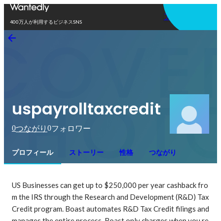
アプリを使う
400万人が利用するビジネスSNS
uspayrolltaxcredit
0
0
つながり
フォロワー
プロフィール
ストーリー
性格
つながり
US Businesses can get up to $250,000 per year cashback fro
m the IRS through the Research and Development (R&D) Tax 
Credit program. Boast automates R&D Tax Credit filings and 
manages the entire process. Boast only charges when you re