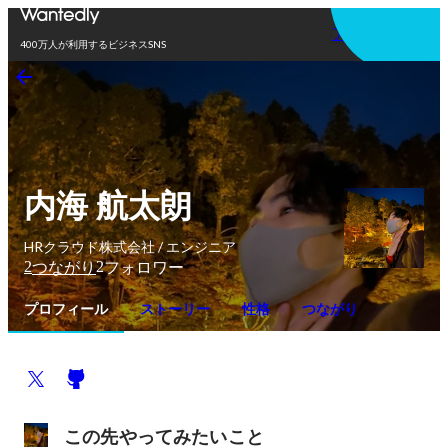
アプリを使う
400万人が利用するビジネスSNS
内海 航太朗
HRクラウド株式会社 / エンジニア
2
2
つながり
フォロワー
プロフィール
ストーリー
性格
つながり
この先やってみたいこと