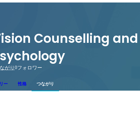
ision Counselling and
sychology
0
ながり
フォロワー
リー
性格
つながり