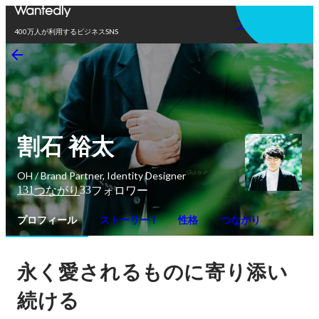
アプリを使う
400万人が利用するビジネスSNS
割石 裕太
OH / Brand Partner, Identity Designer
131
33
つながり
フォロワー
プロフィール
ストーリー 1
性格
つながり
永く愛されるものに寄り添い
続ける