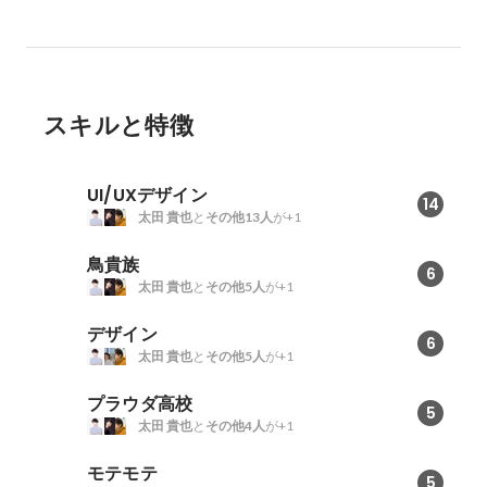
スキルと特徴
UI/UXデザイン
14
太田 貴也
と
その他13人
が+1
鳥貴族
6
太田 貴也
と
その他5人
が+1
デザイン
6
太田 貴也
と
その他5人
が+1
プラウダ高校
5
太田 貴也
と
その他4人
が+1
モテモテ
5