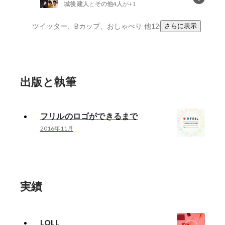
城後 建人
と
その他4人
が+1
ツイッター、Bカップ、おしゃべり
他12件
さらに表示
出版と執筆
フリルのロゴができるまで
2016年11月
実績
LOLL