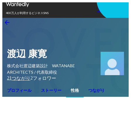
アプリを使う
400万人が利用するビジネスSNS
渡辺 康寛
株式会社渡辺建築設計 WATANABE
ARCHITECTS / 代表取締役
21
2
つながり
フォロワー
プロフィール
ストーリー
性格
つながり