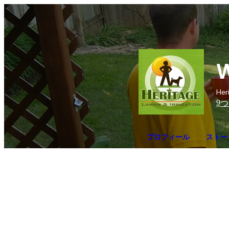
W
Her
9
つ
プロフィール
ストー