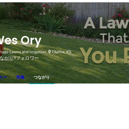
es Ory
itage Lawns and Irrigation
Olathe, KS
9
ながり
フォロワー
リー
性格
つながり