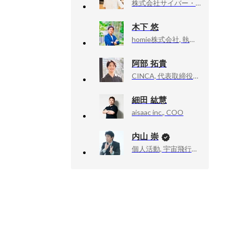
株式会社サイバー・バズ, 取締役
木下 悠
homie株式会社, 執行役員／VP of Sales
阿部 拓貴
CINCA, 代表取締役社長
細田 紘慧
aisaac inc., COO
内山 崇
個人活動, 宇宙飛行士挑戦エバンジェリスト