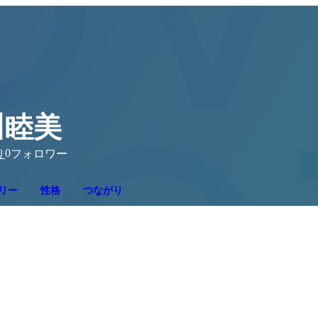
川睦美
0
り
フォロワー
リー
性格
つながり