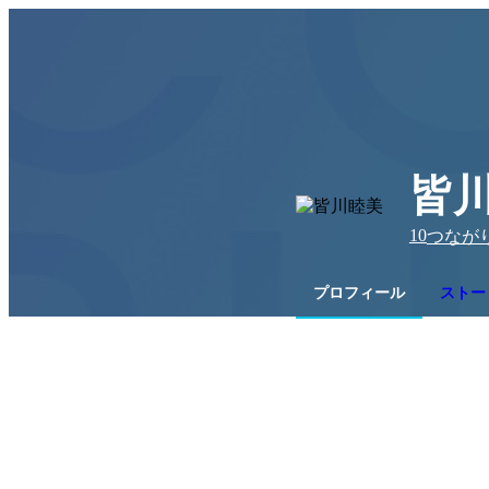
皆
10
つなが
プロフィール
ストー