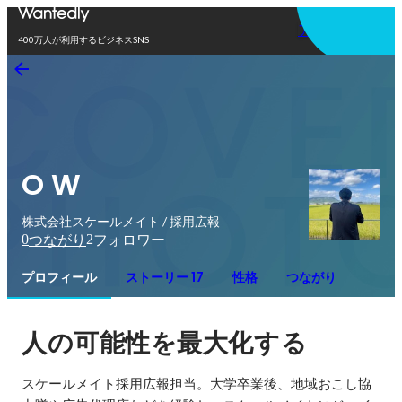
アプリを使う
400万人が利用するビジネスSNS
O W
株式会社スケールメイト / 採用広報
0
2
つながり
フォロワー
プロフィール
ストーリー 17
性格
つながり
人の可能性を最大化する
スケールメイト採用広報担当。大学卒業後、地域おこし協