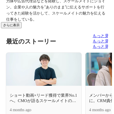
力隊や広告代理店などを経験し、スケールメイトにジョイ
ン。企業や人の魅力を“ありのまま”に伝えるサポートを行
ってきた経験を活かして、スケールメイトの魅力を伝える
仕事をしている。
さらに表示
もっと見る
最近のストーリー
もっと見る
もっと見る
ショート動画×リード獲得で業界No.1
メンバーから
へ。CMOが語るスケールメイトのこ
に。CRM責
れから
働く喜び」
4 months ago
4 months ago