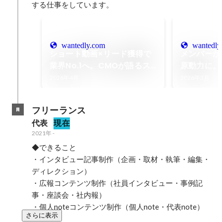
する仕事をしています。
wantedly.com
wantedly
ショート動画×リード獲得で
メンバーか
業界No.1へ。CMOが語るス
原動力に。
ケールメイトのこれから
けた「組織
2026年4月
2026年3月
フリーランス
代表
現在
2021年
-
◆できること

・インタビュー記事制作（企画・取材・執筆・編集・
ディレクション）

・広報コンテンツ制作（社員インタビュー・事例記
事・座談会・社内報）

・個人noteコンテンツ制作（個人note・代表note）
さらに表示