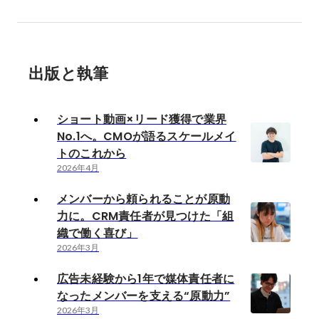
出版と執筆
ショート動画×リード獲得で業界
No.1へ。CMOが語るスケールメイ
トのこれから
2026年4月
メンバーから頼られることが原動
力に。CRM責任者が見つけた「組
織で働く喜び」
2026年3月
広告未経験から1年で媒体責任者に
なったメンバーを支える“原動力”
2026年3月