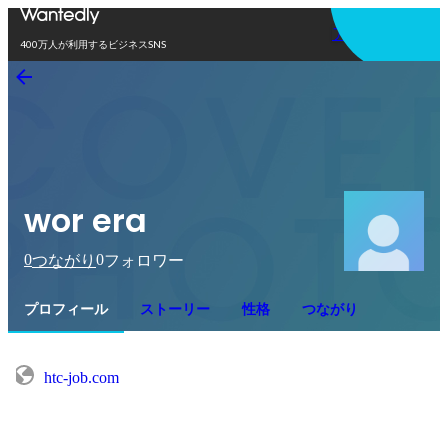
アプリを使う
400万人が利用するビジネスSNS
wor era
0
0
つながり
フォロワー
プロフィール
ストーリー
性格
つながり
htc-job.com