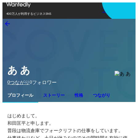
アプリを使う
400万人が利用するビジネスSNS
あ あ
0
0
つながり
フォロワー
プロフィール
ストーリー
性格
つながり
はじめまして。

和田匡平と申します。

普段は物流倉庫でフォークリフトの仕事をしています。

仕事終わりなど、土日が休みなのでその間時間を有効に使