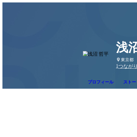
浅沼
東京都
1
つなが
プロフィール
ストー