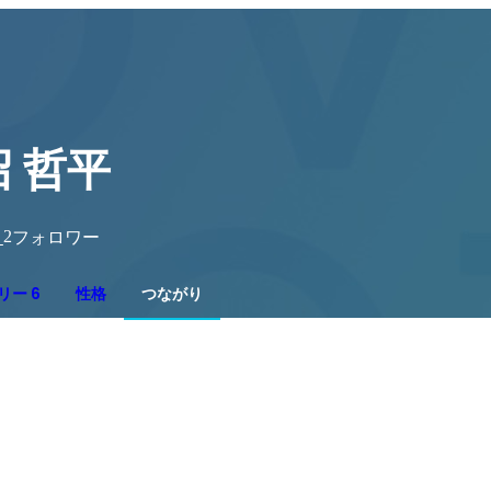
 哲平
2
り
フォロワー
リー 6
性格
つながり