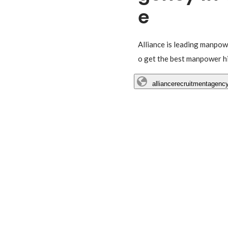
e
Alliance is leading manpow
o get the best manpower h
alliancerecruitmentagenc