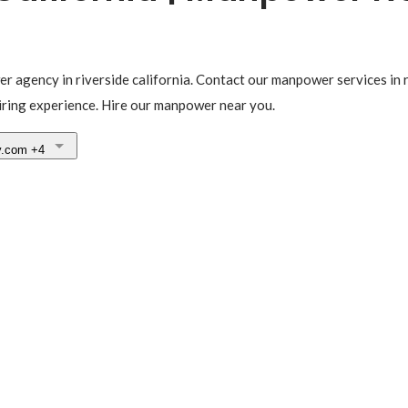
er agency in riverside california. Contact our manpower services in 
iring experience. Hire our manpower near you.
y.com
+4