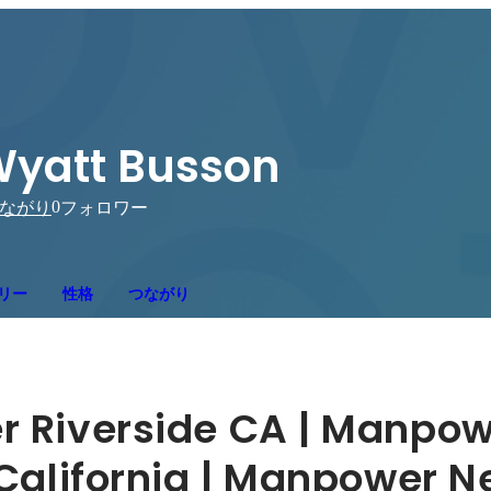
yatt Busson
0
ながり
フォロワー
リー
性格
つながり
 Riverside CA | Manpow
California | Manpower N