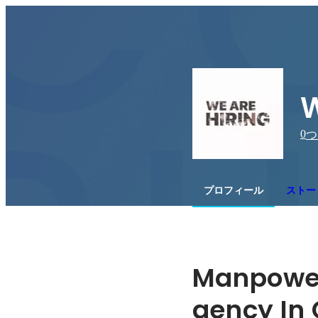
W
0
つ
プロフィール
ストー
Manpower
gency In 