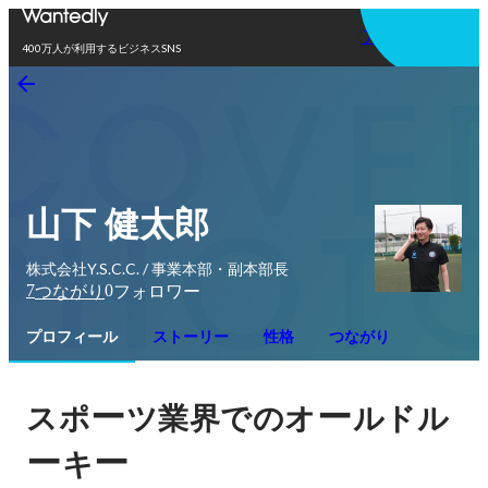
アプリを使う
400万人が利用するビジネスSNS
山下 健太郎
株式会社Y.S.C.C. / 事業本部・副本部長
7
0
つながり
フォロワー
プロフィール
ストーリー
性格
つながり
ー
ー
スポ
ツ業界でのオ
ルドル
ー
ー
キ