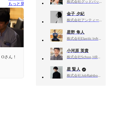
株式会社グッドパッチ, PeopleEmpowermentOffice 中途採用担当
もっと見る
金子 夕紀
株式会社アンティー・ファクトリー, プロデューサー
星野 隼人
株式会社Elastic Infra, SRE・インフラエンジニア
小河原 英貴
！Oさん！
株式会社Schoo, HRアクセラレータ部門
星 賢人
株式会社JobRainbow, CEO