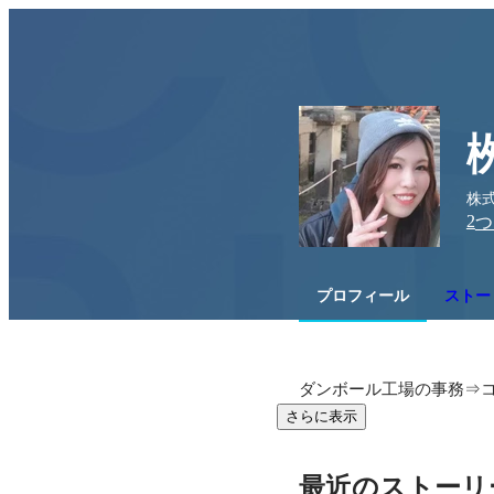
株式
2
つ
プロフィール
ストーリ
ダンボール工場の事務⇒コ
さらに表示
最近のストーリ