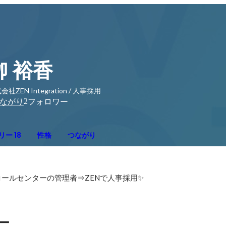
栁 裕香
会社ZEN Integration / 人事採用
2
ながり
フォロワー
ー 18
性格
つながり
ールセンターの管理者⇒ZENで人事採用✨
ー