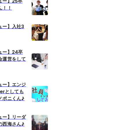
ュー】25卒
ん！！
ュー】入社3
ュー】24卒
会運営をして
ュー】エンジ
berとしても
ノポニくん♪
ュー】リーダ
の西海さん♪