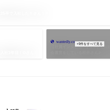
25卒で入社したＹさん！！
wantedly.com
+9件をすべて見る
【社員インタビュー】24卒で入
入社3年目！Oさん！
会運営をしている松井さん♪