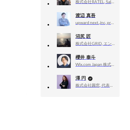
株式会社RATEL, Sales Manager
渡辺 真吾
upward next.,inc, president
沼尻 匠
株式会社GRID, エンジニア/エンジニアリングマネージャー/CTO
櫻井 泰斗
Wix.com Japan 株式会社, マーケティングディレクター
澤 円
株式会社圓窓, 代表取締役