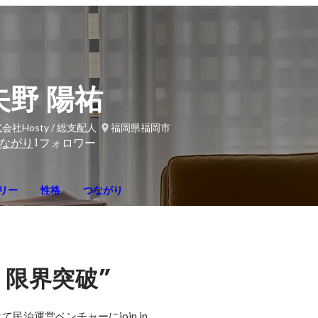
矢野 陽祐
会社Hosty / 総支配人
福岡県福岡市
1
ながり
フォロワー
リー
性格
つながり
・
”
限界突破
泊運営ベンチャーにjoin in
