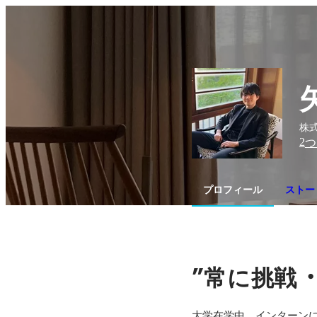
株式
2
つ
プロフィール
ストー
”
常に挑戦
大学在学中、インターンにて民