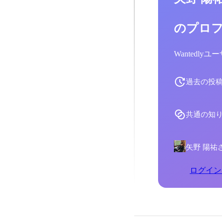
のプロ
Wantedl
過去の投
共通の知
矢野 陽祐
ログイン