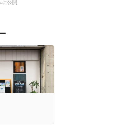
みに公開
ー