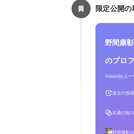
限定公開の
野間康
のプロ
Wantedl
過去の投
共通の知
野間康彰