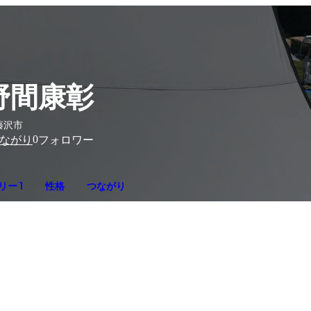
野間康彰
藤沢市
0
ながり
フォロワー
ー 1
性格
つながり