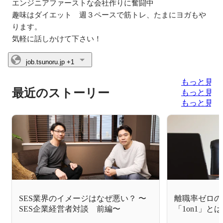
エンジニアファーストな会社作りに奮闘中

趣味はダイエット　週３ペースで筋トレ、たまにヨガもや
ります。

気軽に話しかけて下さい！
job.tsunoru.jp
+1
もっと見る
最近のストーリー
もっと見る
もっと見る
SES業界のイメージはなぜ悪い？ 〜
離職率ゼロの
SES企業経営者対談 前編〜
「1on1」と