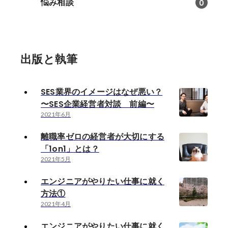
悩み相談
0
出版と執筆
SES業界のイメージはなぜ悪い？
〜SES企業経営者対談 前編〜
2021年6月
離職率ゼロの経営者が大切にする
「1on1」とは？
2021年5月
エンジニアがやりたい仕事に就く
方法①
2021年4月
エンジニアがやりたい仕事に就く