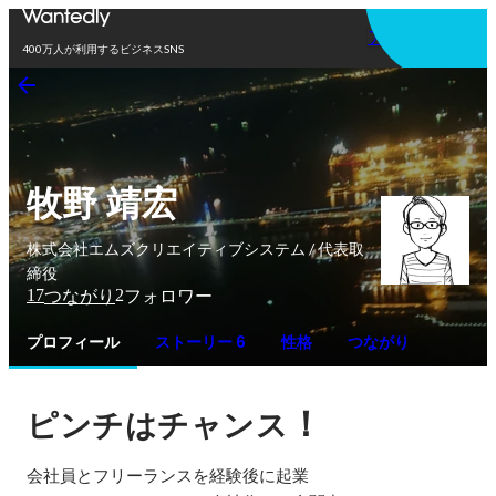
アプリを使う
400万人が利用するビジネスSNS
牧野 靖宏
株式会社エムズクリエイティブシステム / 代表取
締役
17
2
つながり
フォロワー
プロフィール
ストーリー 6
性格
つながり
！
ピンチはチャンス
会社員とフリーランスを経験後に起業
