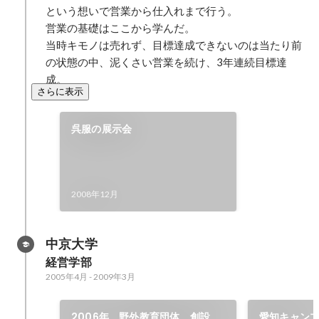
という想いで営業から仕入れまで行う。

営業の基礎はここから学んだ。

当時キモノは売れず、目標達成できないのは当たり前
の状態の中、泥くさい営業を続け、3年連続目標達
成。
さらに表示
呉服の展示会
2008年12月
中京大学
経営学部
2005年4月
-
2009年3月
2006年 野外教育団体 創設
愛知キャン