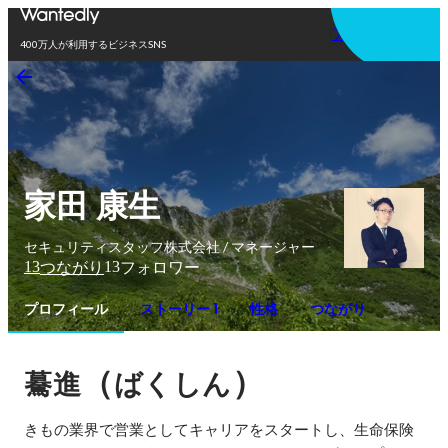
アプリを使う
400万人が利用するビジネスSNS
家田 康生
セキュリティスタッフ株式会社 / マネージャー
13
13
つながり
フォロワー
プロフィール
ストーリー 1
性格
つながり
（
）
驀進
ばくしん
きもの業界で営業としてキャリアをスタートし、生命保険