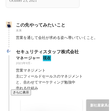
October 25, 2021
この先やってみたいこと
未来
営業を通して会社が求める姿へ導いていくこと。
セキュリティスタッフ株式会社
マネージャー
現在
2021年9月
-
営業マネジメント

主にフィールドセールスのマネジメント

と、合わせてマーケティング勉強中

売れる仕組み
さらに表示
新社屋家具