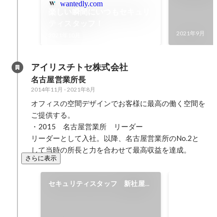
wantedly.com
楽しい瞬間にいつもセキュリ
ティスタッフ！
2021年9月
2021年10月
アイリスチトセ株式会社
名古屋営業所長
2014年11月
-
2021年8月
オフィスの空間デザインでお客様に最高の働く空間を
ご提供する。

・2015　名古屋営業所　リーダー

リーダーとして入社。以降、名古屋営業所のNo.2と
して当時の所長と力を合わせて最高収益を達成。
さらに表示
セキュリティスタッフ 新社屋家
売上
具納入
2018年5月
-
20