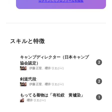
ログインしてプロフィールを閲覧
スキルと特徴
キャンプディレクター（日本キャンプ
2
協会認定）
伊藤 正登
、
櫻井 リエ
が+1
剣道弐段
2
伊藤 正登
、
櫻井 リエ
が+1
もってる着物は「有松絞 黄櫨染」
1
櫻井 リエ
が+1