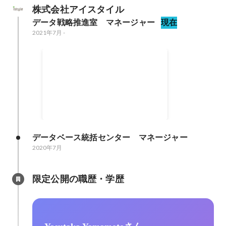
株式会社アイスタイル
データ戦略推進室　マネージャー
現在
2021年7月
-
業務内容
・データ活用人材を増加（BIツー
ル管理/DWHの論理設計 etc.） ・
データインフラの整備PJT（全社
2021年7月
横断データレイクとDWHのアーキ
テクチャ設計 etc.） ・To B向けデ
ータビジネスプロジェクト
データベース統括センター　マネージャー
2020年7月
限定公開の職歴・学歴