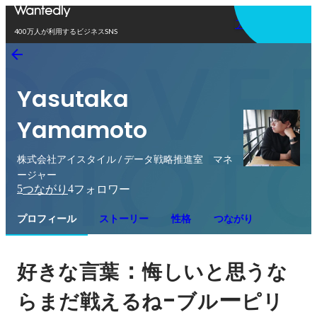
アプリを使う
400万人が利用するビジネスSNS
Yasutaka
Yamamoto
株式会社アイスタイル / データ戦略推進室 マネ
ージャー
5
4
つながり
フォロワー
プロフィール
ストーリー
性格
つながり
：
好きな言葉
悔しいと思うな
-
ー
らまだ戦えるね
ブル
ピリ