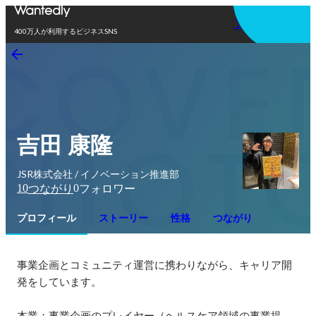
アプリを使う
400万人が利用するビジネスSNS
吉田 康隆
JSR株式会社 / イノベーション推進部
10
0
つながり
フォロワー
プロフィール
ストーリー
性格
つながり
事業企画とコミュニティ運営に携わりながら、キャリア開
発をしています。

本業：事業企画のプレイヤー（ヘルスケア領域の事業提