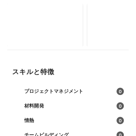
【複業】兼業コーディネータ
【複業】地方創生
ー
三重県の兼業コーディネート事業
アルファドライブ高知
者より、業務委託により案件受
事業プログラム『大屋
託。 障害者施設の支援を目的に、
プ』に参加。 3日間の
2022年4月
2022年2月
兼業マッチングおよびプロジェク
でチームリードし、自
トリードに従事。
ットを活用したサービ
ローンチに向け、仮説
中。
スキルと特徴
プロジェクトマネジメント
0
材料開発
0
情熱
0
チームビルディング
0