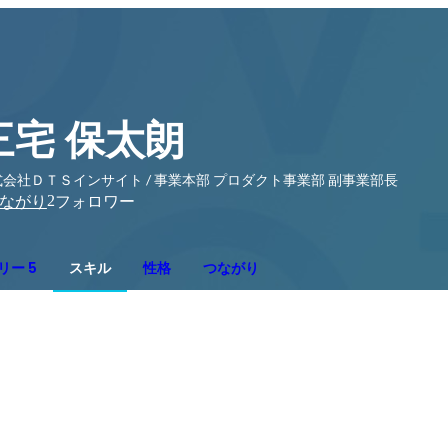
三宅 保太朗
会社ＤＴＳインサイト / 事業本部 プロダクト事業部 副事業部長
2
ながり
フォロワー
リー 5
スキル
性格
つながり