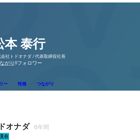
松本 泰行
会社トドオナダ / 代表取締役社長
0
ながり
フォロワー
リー
性格
つながり
ドオナダ 
6年間
現在