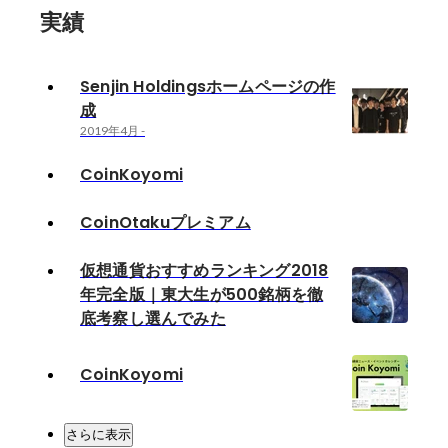
実績
Senjin Holdingsホームページの作
成
2019年4月
-
CoinKoyomi
CoinOtakuプレミアム
仮想通貨おすすめランキング2018
年完全版｜東大生が500銘柄を徹
底考察し選んでみた
CoinKoyomi
さらに表示