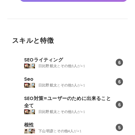
スキルと特徴
SEOライティング
6
日比野 航太
と
その他5人
が+1
Seo
6
日比野 航太
と
その他5人
が+1
SEO対策=ユーザーのために出来ること
6
全て
日比野 航太
と
その他5人
が+1
根性
5
下山 明彦
と
その他4人
が+1