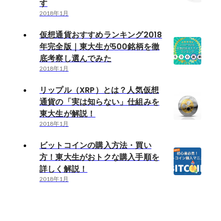
す
2018年1月
仮想通貨おすすめランキング2018
年完全版｜東大生が500銘柄を徹
底考察し選んでみた
2018年1月
リップル（XRP）とは？人気仮想
通貨の「実は知らない」仕組みを
東大生が解説！
2018年1月
ビットコインの購入方法・買い
方！東大生がおトクな購入手順を
詳しく解説！
2018年1月