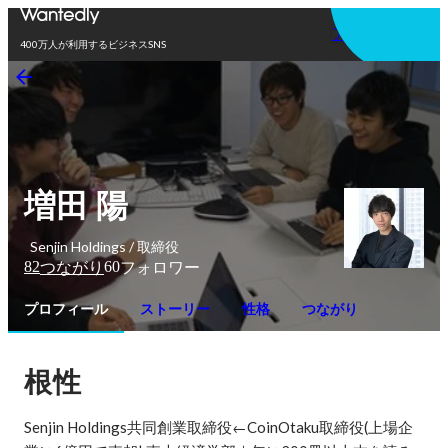
アプリを使う
400万人が利用するビジネスSNS
増田 陽
Senjin Holdings / 取締役
82
60
つながり
フォロワー
プロフィール
ストーリー
性格
つながり
根性
Senjin Holdings共同創業取締役←CoinOtaku取締役(上場企