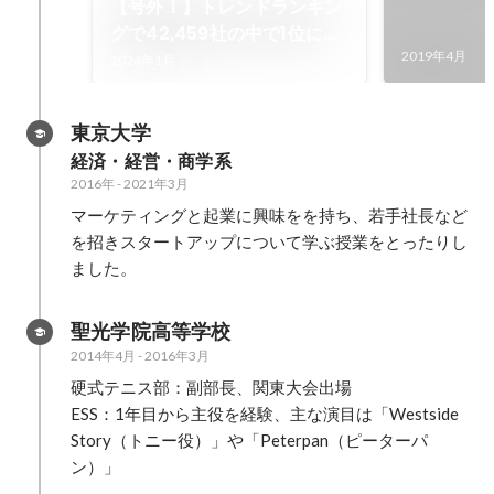
【号外！】トレンドランキン
グで42,459社の中で1位に輝
きました！
2019年4月
2024年1月
東京大学
経済・経営・商学系
2016年
-
2021年3月
マーケティングと起業に興味をを持ち、若手社長など
を招きスタートアップについて学ぶ授業をとったりし
ました。
聖光学院高等学校
2014年4月
-
2016年3月
硬式テニス部：副部長、関東大会出場

ESS：1年目から主役を経験、主な演目は「Westside 
Story（トニー役）」や「Peterpan（ピーターパ
ン）」