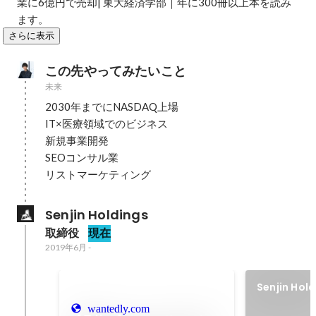
業に6億円で売却| 東大経済学部｜年に300冊以上本を読み
ます。
さらに表示
この先やってみたいこと
未来
2030年までにNASDAQ上場

IT×医療領域でのビジネス

新規事業開発

SEOコンサル業

リストマーケティング
Senjin Holdings
取締役
現在
2019年6月
-
Senjin H
作成
wantedly.com