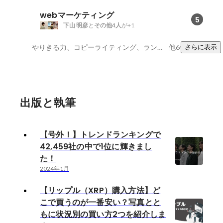
webマーケティング
5
下山 明彦
と
その他4人
が+1
やりきる力、コピーライティング、ランディングページ
他6件
さらに表示
出版と執筆
【号外！】トレンドランキングで
42,459社の中で1位に輝きまし
た！
2024年1月
【リップル（XRP）購入方法】ど
こで買うのが一番安い？写真とと
もに状況別の買い方2つを紹介しま