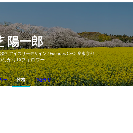
芝 陽一郎
会社アイスリーデザイン / Founder, CEO
東京都
16
つながり
フォロワー
リー
性格
つながり