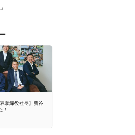
に』
ー
表取締役社長】新谷
た！