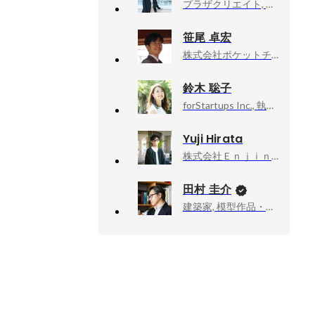
プラザクリエイト, 人事部 部長
笹尾 卓宏
株式会社ポケットチェンジ, インテグレーション・サクセス・エンジニア
鈴木 聡子
forStartups Inc., 執行役員 / タレントエージェンシー本部 GM Communication Design Officer
Yuji Hirata
株式会社Ｅｎｊｉｎ, 取締役 CFO 兼 執行役員 コーポレート本部長
田村 圭介
建築家, 模型作品・執筆活動