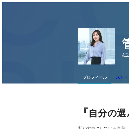
2
つ
プロフィール
ストーリ
『
自分の選
私が大事にしている言葉。