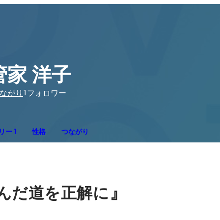
管家 洋子
1
ながり
フォロワー
ー 1
性格
つながり
』
んだ道を正解に

