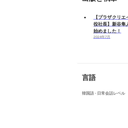
【プラザクリエ
役社長】新谷隼人
始めました！
2024年7月
言語
韓国語
-
日常会話レベル