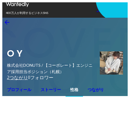
アプリを使う
400万人が利用するビジネスSNS
O Y
株式会社DONUTS / 【コーポレート】エンジニ
ア採用担当ポジション（札幌）
2
0
つながり
フォロワー
プロフィール
ストーリー
性格
つながり