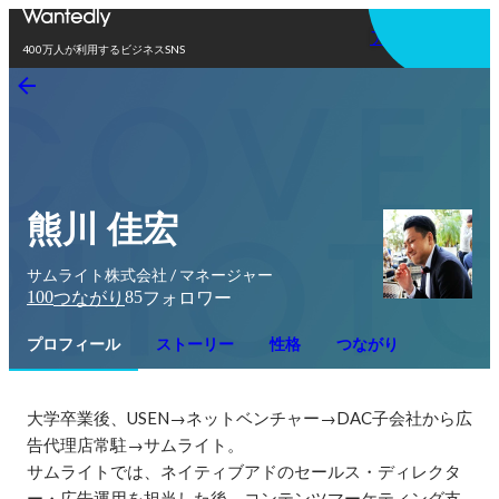
アプリを使う
400万人が利用するビジネスSNS
熊川 佳宏
サムライト株式会社 / マネージャー
100
85
つながり
フォロワー
プロフィール
ストーリー
性格
つながり
大学卒業後、USEN→ネットベンチャー→DAC子会社から広
告代理店常駐→サムライト。

サムライトでは、ネイティブアドのセールス・ディレクタ
ー・広告運用を担当した後、コンテンツマーケティング支