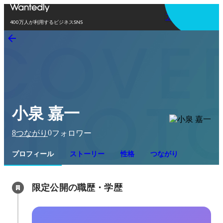
アプリを使う
400万人が利用するビジネスSNS
小泉 嘉一
8
0
つながり
フォロワー
プロフィール
ストーリー
性格
つながり
限定公開の職歴・学歴