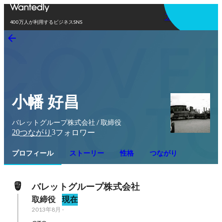
アプリを使う
400万人が利用するビジネスSNS
小幡 好昌
バレットグループ株式会社 / 取締役
20
3
つながり
フォロワー
プロフィール
ストーリー
性格
つながり
バレットグループ株式会社
取締役
現在
2013年8月
-