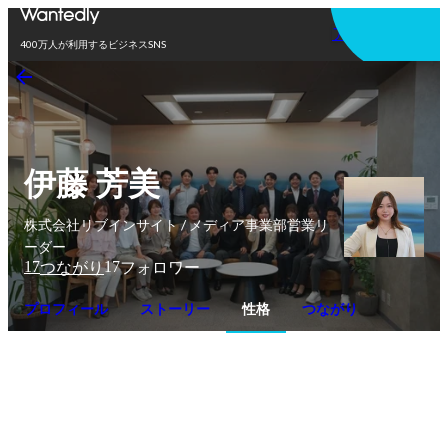
アプリを使う
400万人が利用するビジネスSNS
伊藤 芳美
株式会社リブインサイト / メディア事業部営業リ
ーダー
17
17
つながり
フォロワー
プロフィール
ストーリー
性格
つながり