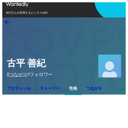
アプリを使う
400万人が利用するビジネスSNS
古平 善紀
0
0
つながり
フォロワー
プロフィール
ストーリー
性格
つながり