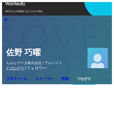
アプリを使う
400万人が利用するビジネスSNS
佐野 巧曜
ちゅらデータ株式会社 / アルバイト
1
1
つながり
フォロワー
プロフィール
ストーリー
性格
つながり