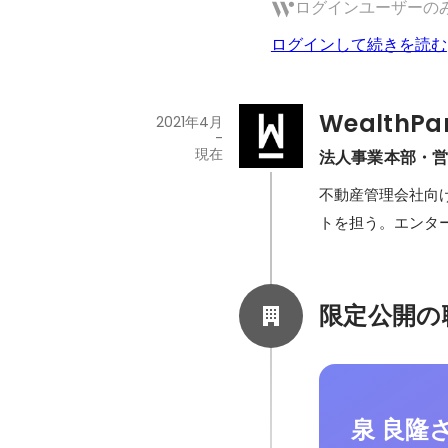
ログインユーザーの
ログインして続きを読む
WealthP
2021年4月
-
現在
法人事業本部・
不動産管理会社向け
トを担う。エンタ
限定公開の
泉 良隆