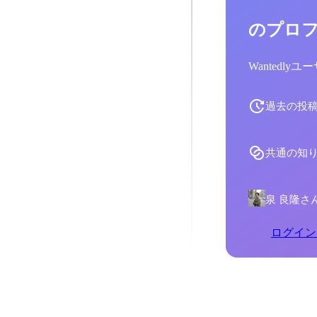
のプロ
Wantedl
過去の投
共通の知
泉 良隆さ
ログイン