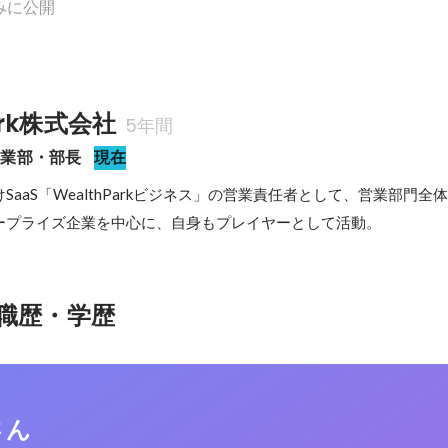
みに公開
ark株式会社
5年間
営業部・部長
現在
SaaS「WealthParkビジネス」の営業責任者として、営業部門全
ープライズ企業を中心に、自身もプレイヤーとして活動。
職歴・学歴
さん