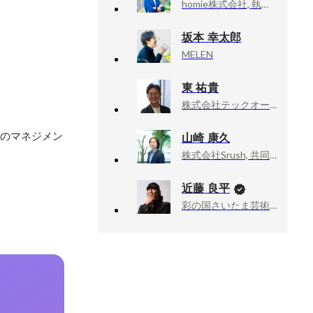
homie株式会社, 執行役員／VP of Sales
坂本 幸太郎
MELEN
東 祐貴
株式会社テックオーシャン, 取締役COO
体のマネジメン
山崎 康久
株式会社Srush, 共同創業者, CTO
近藤 良平
彩の国さいたま芸術劇場, 次期芸術監督