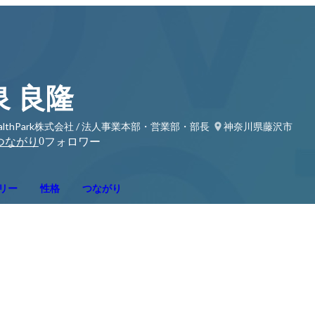
泉 良隆
althPark株式会社 / 法人事業本部・営業部・部長
神奈川県藤沢市
0
つながり
フォロワー
リー
性格
つながり