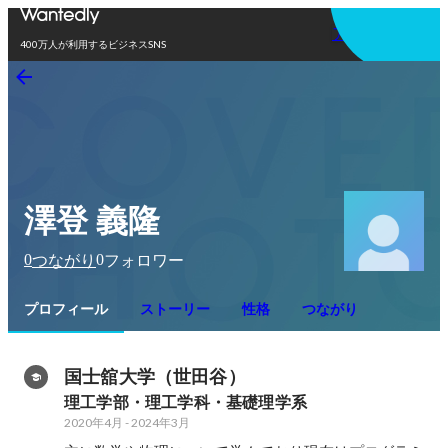
アプリを使う
400万人が利用するビジネスSNS
澤登 義隆
0
0
つながり
フォロワー
プロフィール
ストーリー
性格
つながり
国士舘大学（世田谷）
理工学部・理工学科・基礎理学系
2020年4月
-
2024年3月