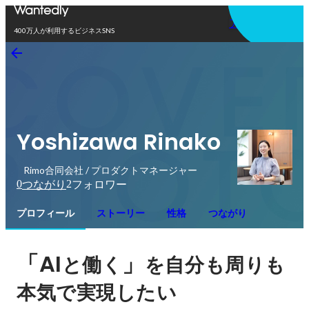
アプリを使う
400万人が利用するビジネスSNS
Yoshizawa Rinako
Rimo合同会社 / プロダクトマネージャー
0
2
つながり
フォロワー
プロフィール
ストーリー
性格
つながり
「AI
」
と働く
を自分も周りも
本気で実現したい