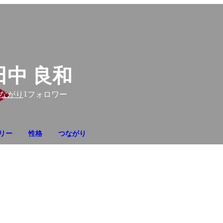
田中 良和
1
ながり
フォロワー
リー
性格
つながり