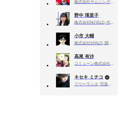
株式会社サムシングファン, 取締役 CHRO
野中 瑛里子
株式会社N.FIELD, 代表取締役
小市 大輔
株式会社SPALO, 開発部
高尾 有沙
コミューン株式会社, コミュニティマネジメントチーム
キセキ ミチコ
フリーランス, 写真家、ドキュメンタリーカメラマン