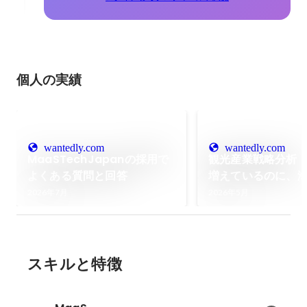
個人の実績
wantedly.com
wantedly.com
MaaSTechJapanの採用で
観光産業戦略分析
よくある質問と回答
増えているのに、
ない？」湘南の夏
2026年7月
2026年5月
ること
スキルと特徴