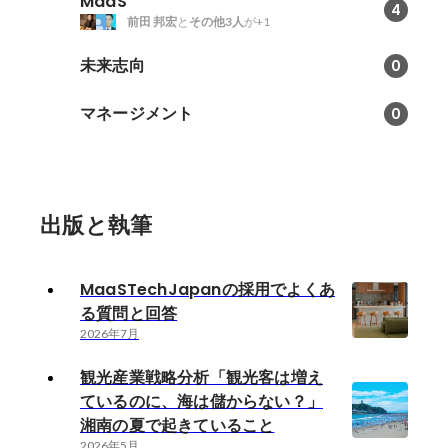
MaaS
4
前田 邦宏
と
その他3人
が+1
未来志向
0
マネージメント
0
出版と執筆
MaaSTechJapanの採用でよくあ
る質問と回答
2026年7月
観光産業戦略分析「観光客は増え
ているのに、海は儲からない？」
湘南の夏で起きていること
2026年5月