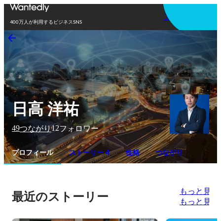
アプリを使う
400万人が利用するビジネスSNS
日高 洋祐
49
12
つながり
フォロワー
プロフィール
ストーリー 4
性格
つながり
もっと見る
最近のストーリー
もっと見る