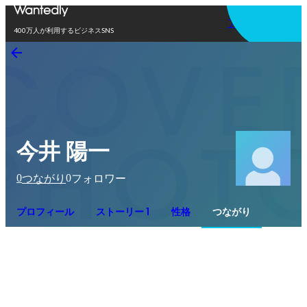
アプリを使う
400万人が利用するビジネスSNS
今井 陽一
0
0
つながり
フォロワー
プロフィール
ストーリー 1
性格
つながり