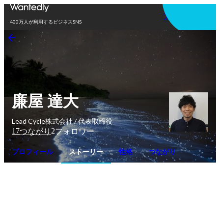
アプリを使う
400万人が利用するビジネスSNS
廉屋 達大
Lead Cycle株式会社 / 代表取締役
17
2
つながり
フォロワー
プロフィール
ストーリー
性格
つながり