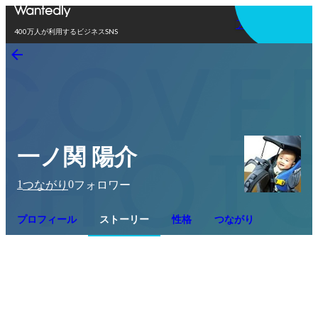
アプリを使う
400万人が利用するビジネスSNS
一ノ関 陽介
1
0
つながり
フォロワー
プロフィール
ストーリー
性格
つながり