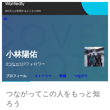
アプリを使う
400万人が利用するビジネスSNS
小林陽佑
0
0
つながり
フォロワー
プロフィール
ストーリー
性格
つながり
つながってこの人をもっと知
ろう