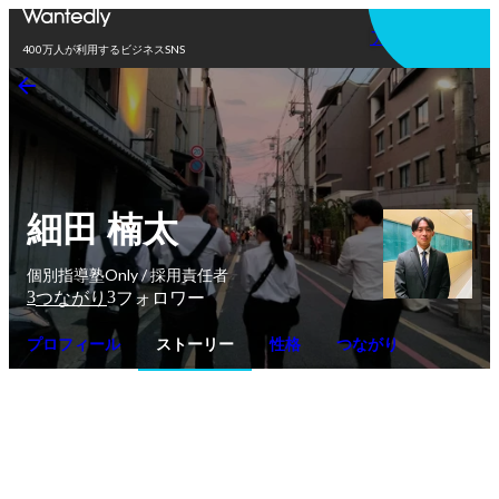
アプリを使う
400万人が利用するビジネスSNS
細田 楠太
個別指導塾Only / 採用責任者
3
3
つながり
フォロワー
プロフィール
ストーリー
性格
つながり