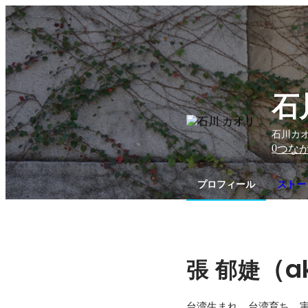
石
石川カオ
0
つな
プロフィール
ストーリ
（a
張
郁婕
台湾生まれ、台湾育ち。実