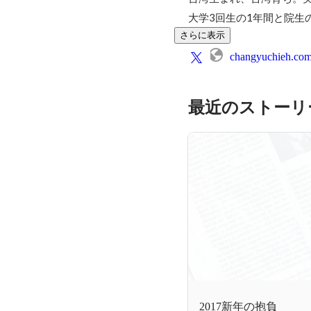
大学3回生の1年間と院生
さらに表示
changyuchieh.co
最近のストーリ
2017新年の抱負