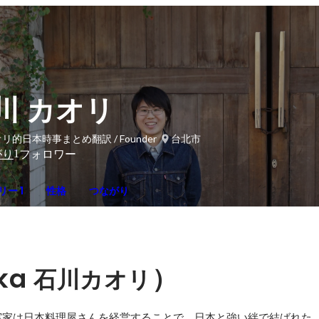
川 カオリ
リ的日本時事まとめ翻訳 / Founder
台北市
1
がり
フォロワー
ー 1
性格
つながり
ka 
）
石川カオリ
家は日本料理屋さんを経営することで、日本と強い絆で結ばれた。