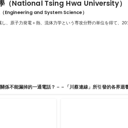
ational Tsing Hwa University）
gineering and System Science）
属し、原子力発電＋熱、流体力学という専攻分野の単位を得て、201
美關係不能漏掉的一通電話？－－「川蔡連線」所引發的各界迴