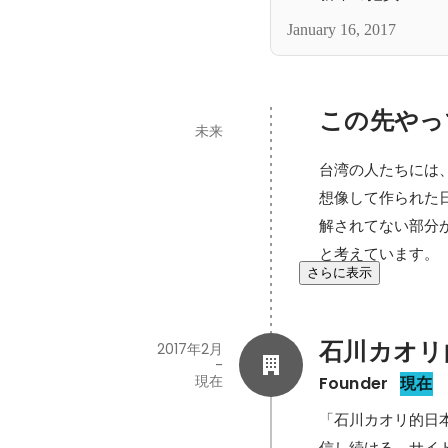
January 16, 2017
この先やっ
未来
台湾の人たちには
想像して作られた
解されてない部分
と考えています。
さらに表示
石川カオリ
2017年2月
-
現在
Founder
現在
「石川カオリ的日
信し続ける。サイ