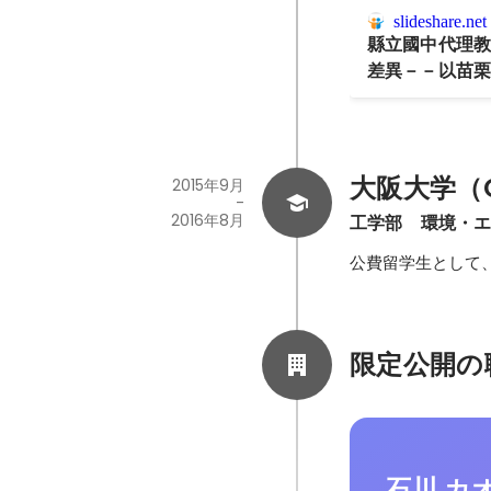
slideshare.net
縣立國中代理
差異－－以苗
大阪大学（Os
2015年9月
-
2016年8月
工学部　環境・
公費留学生として
限定公開の
石川 カ