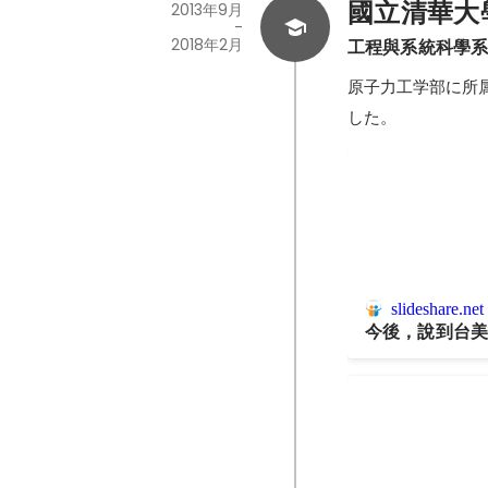
國立清華大學（N
2013年9月
-
2018年2月
工程與系統科學系（En
原子力工学部に所
した。
slideshare.net
今後，說到台