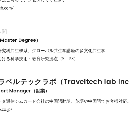
eh.com/
年間
ster Degree）
研究科共生學系、グローバル共生学講座の多文化共生学

ける科学技術・教育研究拠点（STiPS）
ルテックラボ（Traveltech lab Inc
pport Manager（副業）
ータ通信シムカード会社の中国語翻訳、英語や中国語でお客様対応。
.co.jp/