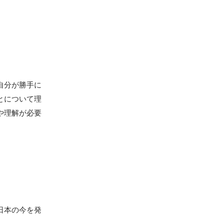
自分が勝手に
とについて理
や理解が必要
日本の今を発