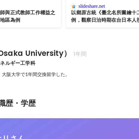
slideshare.net
教師與正式教師工作權益之
以鄉原古統《臺北名所圖繪十二
栗地區為例
例，觀察日治時期在台日本人
aka University）
1年間
エネルギー工学科
、大阪大学で1年間交換留学した。
職歴・学歴
オリさん