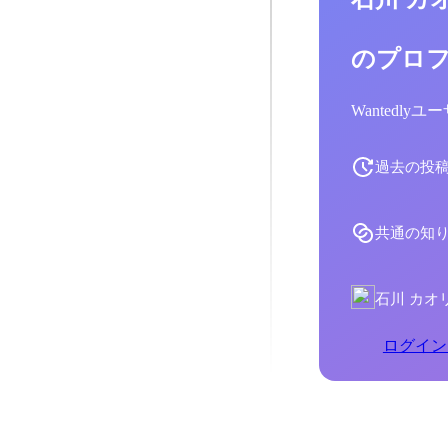
のプロ
Wantedl
過去の投
共通の知
石川 カオ
ログイン