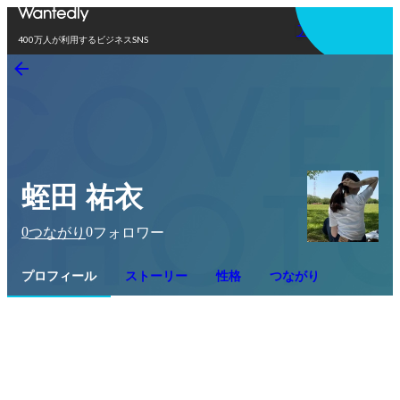
アプリを使う
400万人が利用するビジネスSNS
蛭田 祐衣
0
0
つながり
フォロワー
プロフィール
ストーリー
性格
つながり