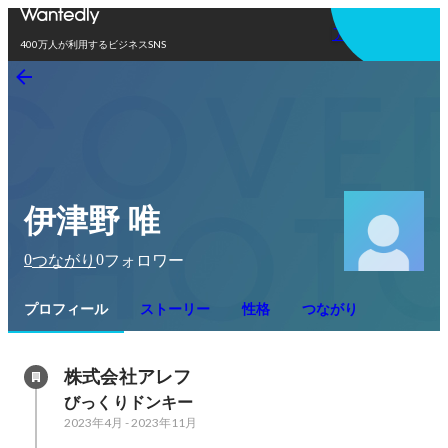
アプリを使う
400万人が利用するビジネスSNS
伊津野 唯
0
0
つながり
フォロワー
プロフィール
ストーリー
性格
つながり
株式会社アレフ
びっくりドンキー
2023年4月
-
2023年11月